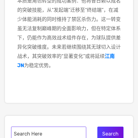
本质是角色转型的成功案例：他将昔日赖以成名
的突破技能，从“发起端”迁移至“终结端”，在减
少体能消耗的同时维持了禁区杀伤力。这一转变
虽无法复制巅峰期的全面影响力，但在特定体系
下，仍能作为高效战术组件存在，为球队提供差
异化突破维度。未来若继续围绕其无球切入设计
战术，其突破效率的“显著变化”或将延续
江南
JN
为稳定优势。