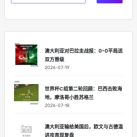
澳大利亚对巴拉圭战报：0-0平局送
双方晋级
2026-07-19
世界杯C组第二轮回顾：巴西击败海
地，摩洛哥小胜苏格兰
2026-07-18
澳大利亚输给美国后，欧文与古德温
进攻表现复盘