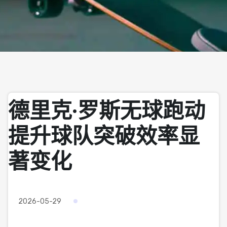
德里克·罗斯无球跑动
提升球队突破效率显
著变化
2026-05-29