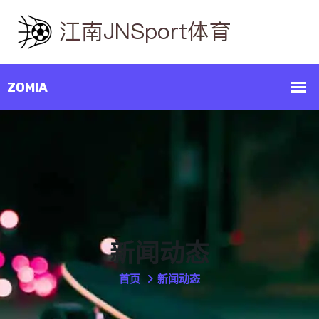
新闻动态
首页
新闻动态