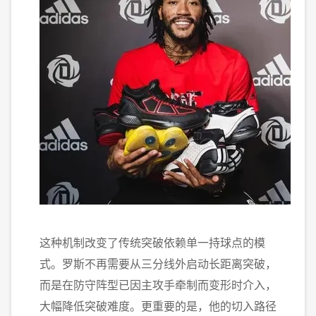
这种机制改变了传统突破依赖单一持球点的模
式。罗斯不再需要从三分线外启动长距离突破，
而是在防守阵型已因主攻手牵制而变形时介入，
大幅降低突破难度。更重要的是，他的切入路径