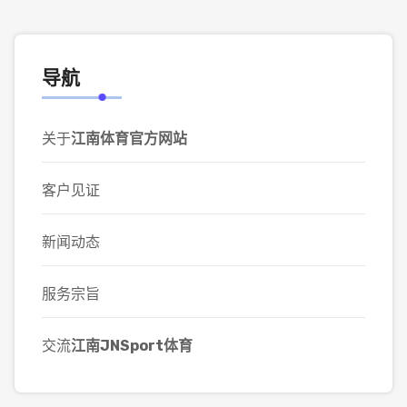
导航
关于
江南体育官方网站
客户见证
新闻动态
服务宗旨
交流
江南JNSport体育