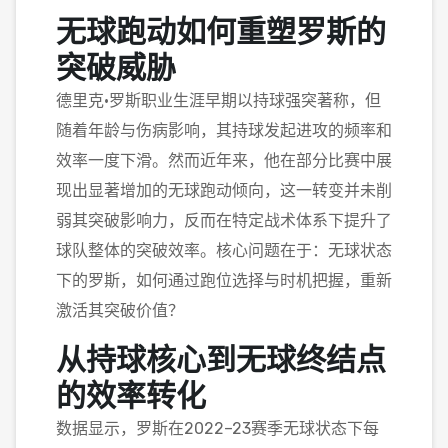
无球跑动如何重塑罗斯的
突破威胁
德里克·罗斯职业生涯早期以持球强突著称，但
随着年龄与伤病影响，其持球发起进攻的频率和
效率一度下滑。然而近年来，他在部分比赛中展
现出显著增加的无球跑动倾向，这一转变并未削
弱其突破影响力，反而在特定战术体系下提升了
球队整体的突破效率。核心问题在于：无球状态
下的罗斯，如何通过跑位选择与时机把握，重新
激活其突破价值？
从持球核心到无球终结点
的效率转化
数据显示，罗斯在2022–23赛季无球状态下每