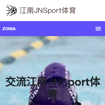
交流江南JNSport体
育