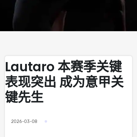
Lautaro 本赛季关键
表现突出 成为意甲关
键先生
2026-03-08