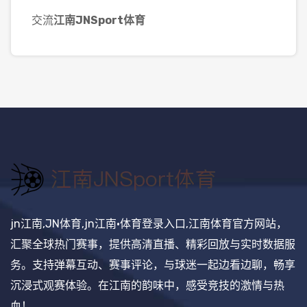
交流
江南JNSport体育
jn江南,JN体育,jn江南·体育登录入口,江南体育官方网站，
汇聚全球热门赛事，提供高清直播、精彩回放与实时数据服
务。支持弹幕互动、赛事评论，与球迷一起边看边聊，畅享
沉浸式观赛体验。在江南的韵味中，感受竞技的激情与热
血！