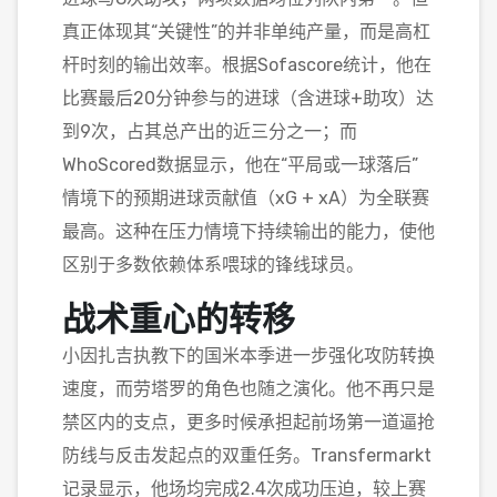
真正体现其“关键性”的并非单纯产量，而是高杠
杆时刻的输出效率。根据Sofascore统计，他在
比赛最后20分钟参与的进球（含进球+助攻）达
到9次，占其总产出的近三分之一；而
WhoScored数据显示，他在“平局或一球落后”
情境下的预期进球贡献值（xG + xA）为全联赛
最高。这种在压力情境下持续输出的能力，使他
区别于多数依赖体系喂球的锋线球员。
战术重心的转移
小因扎吉执教下的国米本季进一步强化攻防转换
速度，而劳塔罗的角色也随之演化。他不再只是
禁区内的支点，更多时候承担起前场第一道逼抢
防线与反击发起点的双重任务。Transfermarkt
记录显示，他场均完成2.4次成功压迫，较上赛