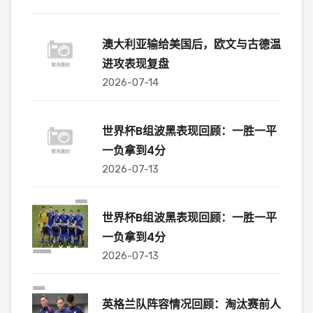
澳大利亚输给美国后，欧文与古德温
进攻表现复盘
2026-07-14
世界杯B组波黑表现回顾：一胜一平
一负拿到4分
2026-07-13
世界杯B组波黑表现回顾：一胜一平
一负拿到4分
2026-07-13
英格兰队阵容情况回顾：淘汰赛前人