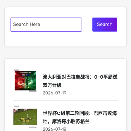
澳大利亚对巴拉圭战报：0-0平局送
双方晋级
2026-07-19
世界杯C组第二轮回顾：巴西击败海
地，摩洛哥小胜苏格兰
2026-07-18