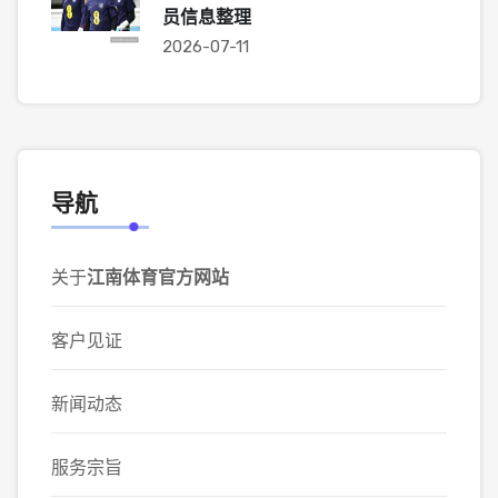
员信息整理
2026-07-11
导航
关于
江南体育官方网站
客户见证
新闻动态
服务宗旨