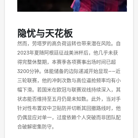
隐忧与天花板
然而，劳塔罗的高负荷运转也带来潜在风险。自
2023年夏随阿根廷征战美洲杯后，他几乎未获
得完整休整期，本赛季各项赛事出场时间已超
3200分钟。体能储备的边际递减开始显现——近
三轮联赛，他的冲刺次数与高位逼抢频率均有小
幅下滑。若国米在欧冠与联赛双线持续深入，其
状态能否维持至五月仍是未知数。此外，当对手
针对性布置双中卫贴防并切断其回撤路线时，他
仍偶显应对单一，过度依赖个人突破而非团队配
合破解密集防守。